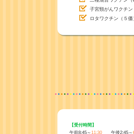
子宮頸がんワクチン
ロタワクチン（５価
【受付時間】
午前8:45～
11:30
午後2:45～